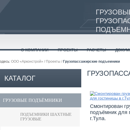
ГРУЗОВЫ
ГРУЗОПА
ПОДЪЕМН
ПРОИЗВО
О КОМПАНИИ
ПРОЕКТЫ
РАСЧЕТЫ
ДОКУМ
здесь:
ООО «Арконстрой»
/
Проекты
/
Грузопассажирские подъемники
ГРУЗОПАСС
КАТАЛОГ
ПРОДУКЦИИ
ГРУЗОВЫЕ ПОДЪЁМНИКИ
Cмонтирован гр
подъёмник для 
ПОДЪЕМНИКИ ШАХТНЫЕ
г.Тула.
ГРУЗОВЫЕ