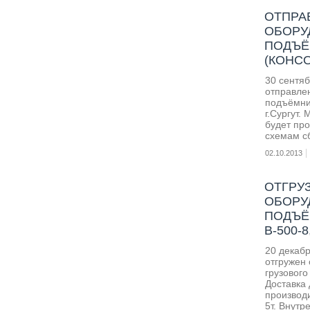
ОТПРАВ
ОБОРУ
ПОДЪЁМ
(КОНСО
30 сентя
отправлен
подъёмник
г.Сургут.
будет пр
схемам с
02.10.2013
ОТГРУЗ
ОБОРУ
ПОДЪЁ
В-500-8
20 декаб
отгружен 
грузового
Доставка 
производ
5т. Внутр