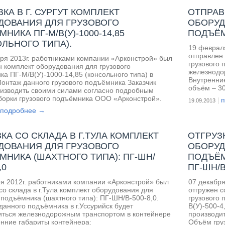
КА В Г. СУРГУТ КОМПЛЕКТ
ОТПРАВ
ДОВАНИЯ ДЛЯ ГРУЗОВОГО
ОБОРУД
НИКА ПГ-М/В(У)-1000-14,85
ПОДЪЁМ
ЛЬНОГО ТИПА).
19 феврал
отправлен 
бря 2013г. работниками компании «Арконстрой» был
грузового 
 комплект оборудования для грузового
железнодо
а ПГ-М/В(У)-1000-14,85 (консольного типа) в
Внутренни
 Монтаж данного грузового подъёмника Заказчик
объём – 30
оизводить своими силами согласно подробным
контейнера
борки грузового подъёмника ООО «Арконстрой».
19.09.2013
600руб.
подробнее →
КА СО СКЛАДА В Г.ТУЛА КОМПЛЕКТ
ОТГРУЗ
ДОВАНИЯ ДЛЯ ГРУЗОВОГО
ОБОРУД
МНИКА (ШАХТНОГО ТИПА): ПГ-ШН/
ПОДЪЁМ
,0
ПГ-ШН/В(
ря 2012г. работниками компании «Арконстрой» был
07 декабря
со склада в г.Тула комплект оборудования для
отгружен с
 подъёмника (шахтного типа): ПГ-ШН/В-500-8,0.
грузового 
данного подъёмника в г.Уссурийск будет
В(У)-500-4
иться железнодорожным транспортом в контейнере
производи
енние габариты контейнера:
Объём груз