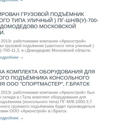
РОВАН ГРУЗОВОЙ ПОДЪЁМНИК
ГО ТИПА УЛИЧНЫЙ ) ПГ-ШН/В(У)-700-
В Г.ДОМОДЕДОВО МОСКОВСКОЙ
И.
 2013г. работниками компании «Арконстрой»
н грузовой подъёмник (шахтного типа уличный )
-700-11,3. в г.Домодедово Московской области.
подробнее →
КА КОМПЛЕКТА ОБОРУДОВАНИЯ ДЛЯ
ОГО ПОДЪЁМНИКА КОНСОЛЬНОГО
ЛЯ ООО "СПОРТМАСТЕР", Г.БРАТСК
 2013г. работниками компании «Арконстрой» был
о склада в г.Тула комплект оборудования для
подъёмника (консольного типа) ПГ-М/В-1000-3,7.
ного грузового подъёмника будет производиться
ами ООО «Арконстрой» в г.Братск.
подробнее →