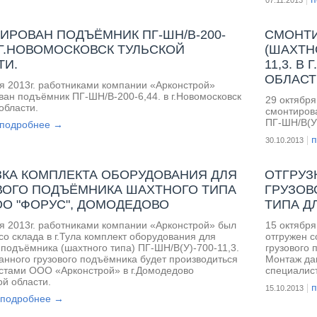
07.11.2013
ИРОВАН ПОДЪЁМНИК ПГ-ШН/В-200-
СМОНТИ
В Г.НОВОМОСКОВСК ТУЛЬСКОЙ
(ШАХТНО
ТИ.
11,3. 
ОБЛАСТ
ря 2013г. работниками компании «Арконстрой»
ван подъёмник ПГ-ШН/В-200-6,44. в г.Новомосковск
29 октября
области.
смонтирова
ПГ-ШН/В(У)
подробнее →
30.10.2013
ЗКА КОМПЛЕКТА ОБОРУДОВАНИЯ ДЛЯ
ОТГРУЗ
ВОГО ПОДЪЁМНИКА ШАХТНОГО ТИПА
ГРУЗОВ
ОО "ФОРУС", ДОМОДЕДОВО
ТИПА Д
ря 2013г. работниками компании «Арконстрой» был
15 октября
со склада в г.Тула комплект оборудования для
отгружен с
 подъёмника (шахтного типа) ПГ-ШН/В(У)-700-11,3.
грузового 
анного грузового подъёмника будет производиться
Монтаж дан
стами ООО «Арконстрой» в г.Домодедово
специалист
й области.
15.10.2013
подробнее →