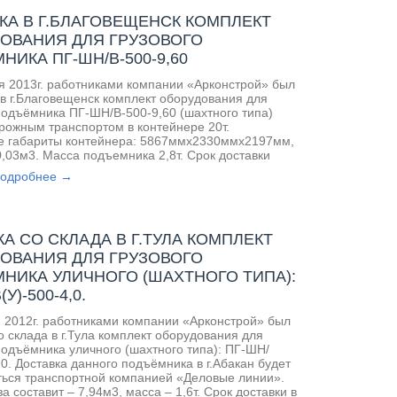
КА В Г.БЛАГОВЕЩЕНСК КОМПЛЕКТ
ОВАНИЯ ДЛЯ ГРУЗОВОГО
НИКА ПГ-ШН/В-500-9,60
я 2013г. работниками компании «Арконстрой» был
в г.Благовещенск комплект оборудования для
подъёмника ПГ-ШН/В-500-9,60 (шахтного типа)
рожным транспортом в контейнере 20т.
е габариты контейнера: 5867ммх2330ммх2197мм,
,03м3. Масса подъемника 2,8т. Срок доставки
 в г.Благовещенск - 35-37 дней. Стоимость – 115
подробнее →
КА СО СКЛАДА В Г.ТУЛА КОМПЛЕКТ
ОВАНИЯ ДЛЯ ГРУЗОВОГО
НИКА УЛИЧНОГО (ШАХТНОГО ТИПА):
У)-500-4,0.
 2012г. работниками компании «Арконстрой» был
о склада в г.Тула комплект оборудования для
подъёмника уличного (шахтного типа): ПГ-ШН/
,0. Доставка данного подъёмника в г.Абакан будет
ться транспортной компанией «Деловые линии».
а составит – 7,94м3, масса – 1,6т. Срок доставки в