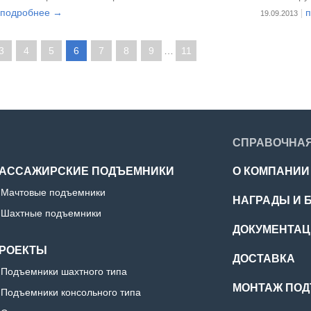
950ммх2128мм, объём – 10,44м3. Масса
г.Абакан -
подробнее →
19.09.2013
а 1,9т. Срок доставки контейнера в г. Уссурийск -
й. Стоимость – 47 100руб.
3
4
5
6
7
8
9
…
11
СПРАВОЧНА
АССАЖИРСКИЕ ПОДЪЕМНИКИ
О КОМПАНИИ
Мачтовые подъемники
НАГРАДЫ И 
Шахтные подъемники
ДОКУМЕНТА
РОЕКТЫ
ДОСТАВКА
Подъемники шахтного типа
МОНТАЖ ПО
Подъемники консольного типа