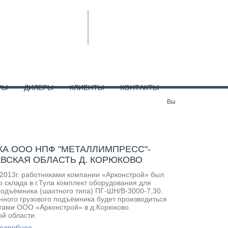
(800) 707-57-63
ЗАКАЗАТЬ
ПОДЪЕМНИК
E-mail:
podemniki@list.ru
РЫ
ДИЛЕРЫ
КЛИЕНТЫ
КОНТАКТЫ
Вы
КА ООО НПФ "МЕТАЛЛИМПРЕСС"-
ВСКАЯ ОБЛАСТЬ Д. КОРЮКОВО
 2013г. работниками компании «Арконстрой» был
о склада в г.Тула комплект оборудования для
подъёмника (шахтного типа) ПГ-ШН/В-3000-7,30.
ного грузового подъёмника будет производиться
тами ООО «Арконстрой» в д.Корюково
й области.
одробнее →