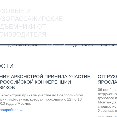
УЗОВЫЕ И
8 
УЗОПАССАЖИРСКИЕ
ДЪЕМНИКИ ОТ
ОИЗВОДИТЕЛЯ
ДОКУМЕНТАЦИЯ
НОВОСТИ
ДОСТАВКА
ПАРТНЕ
ОСТИ
НИЯ АРКОНСТРОЙ ПРИНЯЛА УЧАСТИЕ
ОТГРУЗ
ЕРОССИЙСКОЙ КОНФЕРЕНЦИИ
ЯРОСЛА
ВИКОВ
06 ноября
отгружен с
 Арконстрой приняла участие во Всероссийской
грузового 
ции лифтовиков, которая проходила с 12 по 13
Монтаж дан
13 года в Москве.
специалис
подробнее →
Ярославско
п