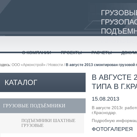
ГРУЗОВЫ
ГРУЗОПА
ПОДЪЕМН
ПРОИЗВО
О КОМПАНИИ
ПРОЕКТЫ
РАСЧЕТЫ
ДОКУМ
здесь:
ООО «Арконстрой»
/
Новости
/
В августе 2013 смонтирован грузовой 
В АВГУСТЕ
КАТАЛОГ
ТИПА В Г.К
15.08.2013
ПРОДУКЦИИ
ГРУЗОВЫЕ ПОДЪЁМНИКИ
В августе 2013г. раб
г.Краснодар.
Подробную информац
ПОДЪЕМНИКИ ШАХТНЫЕ
ГРУЗОВЫЕ
ФОТОГАЛЕРЕЯ