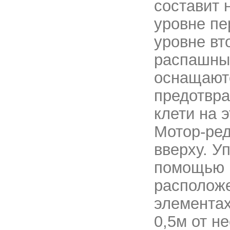
составит 
уровне пе
уровне вт
распашны
оснащаютс
предотвра
клети на 
Мотор-ред
вверху. У
помощью К
расположе
элементах
0,5м от не