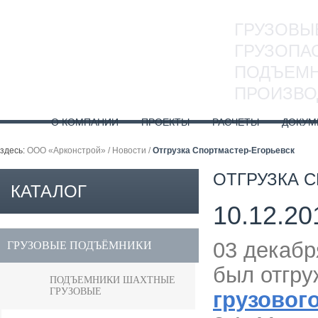
ГРУЗОВЫ
ГРУЗОПА
ПОДЪЕМН
ПРОИЗВО
О КОМПАНИИ
ПРОЕКТЫ
РАСЧЕТЫ
ДОКУМ
здесь:
ООО «Арконстрой»
/
Новости
/
Отгрузка Спортмастер-Егорьевск
ОТГРУЗКА 
КАТАЛОГ
10.12.20
ПРОДУКЦИИ
03 декабр
ГРУЗОВЫЕ ПОДЪЁМНИКИ
был отгру
ПОДЪЕМНИКИ ШАХТНЫЕ
ГРУЗОВЫЕ
грузовог