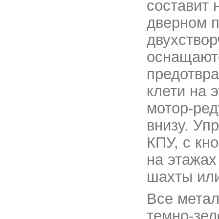
составит 
дверном п
двухствор
оснащаютс
предотвра
клети на 
мотор-ред
внизу. Уп
КПУ, с кн
на этажах
шахты или
Все мета
темно-зел