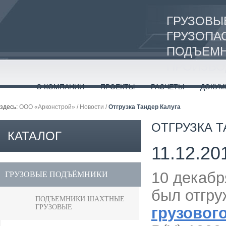
ГРУЗОВЫ
ГРУЗОПА
ПОДЪЕМН
ПРОИЗВО
О КОМПАНИИ
ПРОЕКТЫ
РАСЧЕТЫ
ДОКУМ
здесь:
ООО «Арконстрой»
/
Новости
/
Отгрузка Тандер Калуга
ОТГРУЗКА Т
КАТАЛОГ
11.12.20
ПРОДУКЦИИ
10 декабр
ГРУЗОВЫЕ ПОДЪЁМНИКИ
был отгру
ПОДЪЕМНИКИ ШАХТНЫЕ
ГРУЗОВЫЕ
грузовог