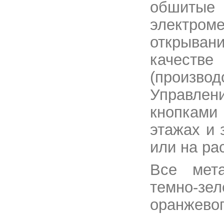
обшитые
электром
открыван
качестве
(произво
Управлени
кнопками
этажах и 
или на ра
Все мета
темно-зе
оранжевог