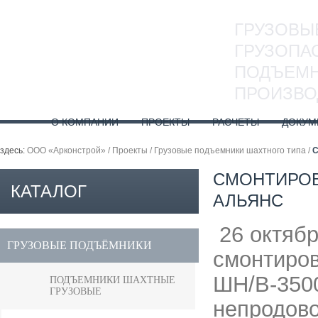
ГРУЗОВЫ
ГРУЗОПА
ПОДЪЕМН
ПРОИЗВО
О КОМПАНИИ
ПРОЕКТЫ
РАСЧЕТЫ
ДОКУМ
здесь:
ООО «Арконстрой»
/
Проекты
/
Грузовые подъемники шахтного типа
/
С
СМОНТИРОВ
КАТАЛОГ
АЛЬЯНС
26 октябр
ПРОДУКЦИИ
ГРУЗОВЫЕ ПОДЪЁМНИКИ
смонтиро
ШН/В-3500
ПОДЪЕМНИКИ ШАХТНЫЕ
ГРУЗОВЫЕ
непродово