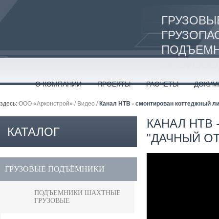
ГРУЗОВЫ
ГРУЗОПА
ПОДЪЕМН
ПРОИЗВО
О КОМПАНИИ
ПРОЕКТЫ
РАСЧЕТЫ
ДОКУМ
здесь:
ООО «Арконстрой»
/
Видео
/
Канал НТВ - смонтирован коттеджный ли
КАНАЛ НТВ
КАТАЛОГ
"ДАЧНЫЙ ОТ
ПРОДУКЦИИ
ГРУЗОВЫЕ ПОДЪЁМНИКИ
ПОДЪЕМНИКИ ШАХТНЫЕ
ГРУЗОВЫЕ